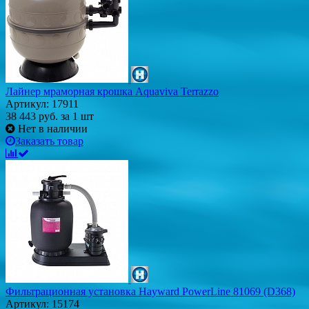
Лайнер мраморная крошка Aquaviva Terrazzo
Артикул: 17911
38 443
руб.
за 1 шт
Нет в наличии
Заказать товар
Фильтрационная установка Hayward PowerLine 81069 (D368)
Артикул: 15174