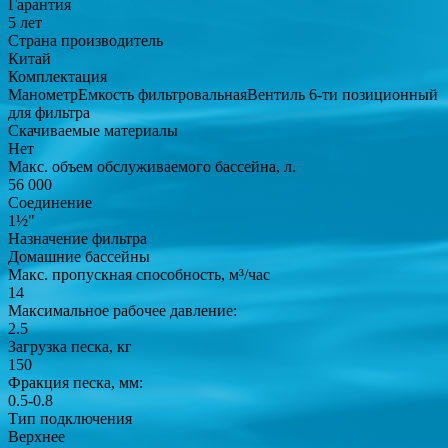
Гарантия
5 лет
Страна производитель
Китай
Комплектация
МанометрЕмкость фильтровальнаяВентиль 6-ти позиционный
для фильтра
Скачиваемые материалы
Нет
Макс. объем обслуживаемого бассейна, л.
56 000
Соединение
1½"
Назначение фильтра
Домашние бассейны
Макс. пропускная способность, м³/час
14
Максимальное рабочее давление:
2.5
Загрузка песка, кг
150
Фракция песка, мм:
0.5-0.8
Тип подключения
Верхнее