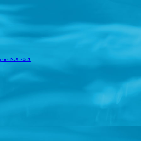
pool N.X 70/20