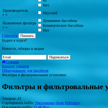
61
Нет
Производитель
Hayward
Домашние бассейны
Назначение фильтра
Коммерческие бассейны
Нет
Сбросить
Показать
Будьте в курсе!
Новости, обзоры и акции
Подписаться
Главная
Каталог товаров
Оборудование для басейнов
Фильтры и фильтровальные установки
Фильтры и фильтровальные у
Товаров:
43
Сортировать по
По
:
Умолчанию
Цене
Рейтингу
Показывать по
По
:
12
48
Все