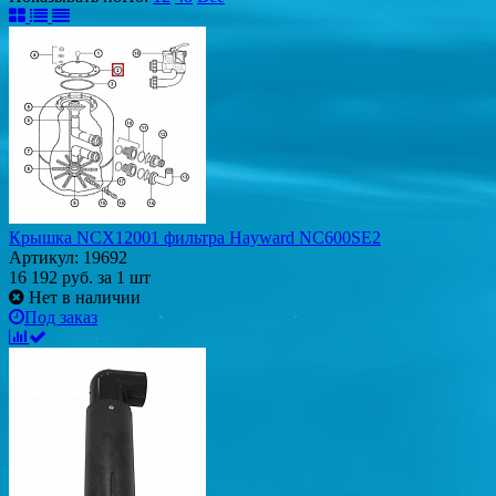
Крышка NCX12001 фильтра Hayward NC600SE2
Артикул: 19692
16 192
руб.
за 1 шт
Нет в наличии
Под заказ