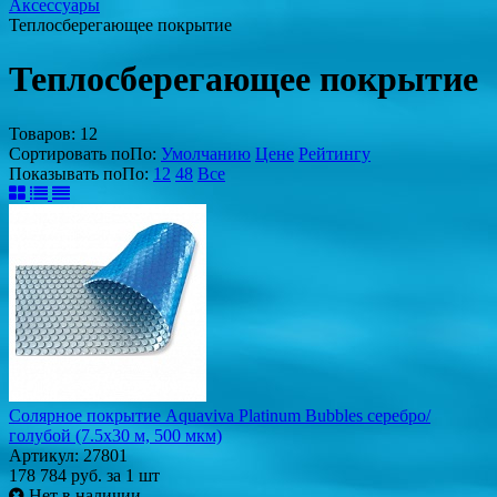
Аксессуары
Теплосберегающее покрытие
Теплосберегающее покрытие
Товаров:
12
Сортировать по
По
:
Умолчанию
Цене
Рейтингу
Показывать по
По
:
12
48
Все
Солярное покрытие Aquaviva Platinum Bubbles серебро/
голубой (7.5х30 м, 500 мкм)
Артикул: 27801
178 784
руб.
за 1 шт
Нет в наличии