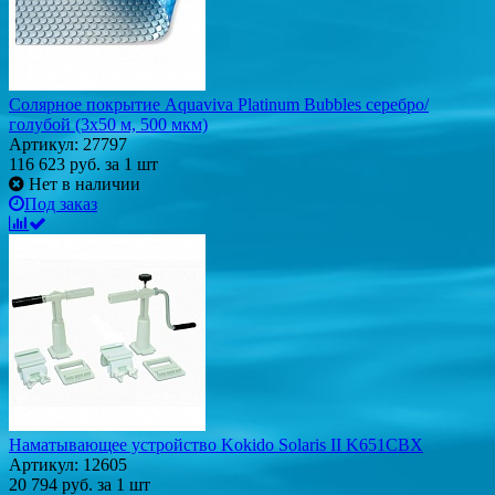
Солярное покрытие Aquaviva Platinum Bubbles серебро/
голубой (3х50 м, 500 мкм)
Артикул: 27797
116 623
руб.
за 1 шт
Нет в наличии
Под заказ
Наматывающее устройство Kokido Solaris II K651CBX
Артикул: 12605
20 794
руб.
за 1 шт