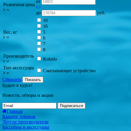
от
Розничная цена
до
руб.
10
16
Вес, кг
5
6
7
8
Производитель
Kokido
Тип аксессуара
Сматывающее устройство
Сбросить
Показать
Будьте в курсе!
Новости, обзоры и акции
Подписаться
Главная
Каталог товаров
Другие производители
Бассейны и аксессуары