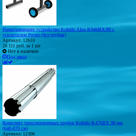
Наматывающее устройство Kokido Alux K946BX/80 c
усилителем Presto (без трубок)
Артикул: 12610
26 111
руб.
за 1 шт
Нет в наличии
Под заказ
Комплект трехсекционных трубок Kokido K476BX 98 мм
(640-870 см)
Артикул: 12306