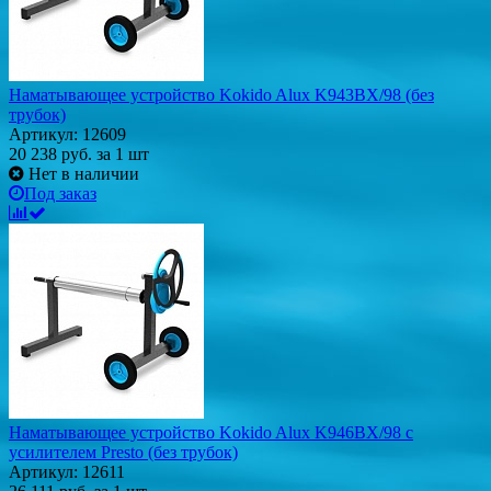
Наматывающее устройство Kokido Alux K943BX/98 (без
трубок)
Артикул: 12609
20 238
руб.
за 1 шт
Нет в наличии
Под заказ
Наматывающее устройство Kokido Alux K946BX/98 c
усилителем Presto (без трубок)
Артикул: 12611