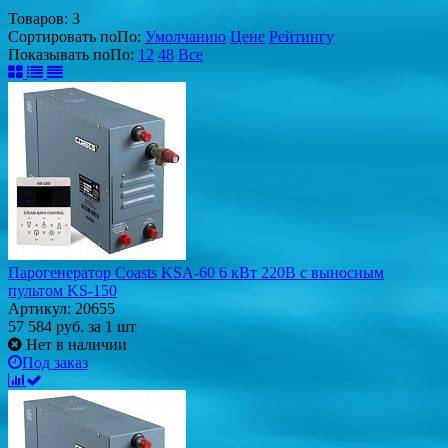
Товаров:
3
Сортировать по
По
:
Умолчанию
Цене
Рейтингу
Показывать по
По
:
12
48
Все
Парогенератор Coasts KSA-60 6 кВт 220В с выносным
пультом KS-150
Артикул: 20655
57 584
руб.
за 1 шт
Нет в наличии
Под заказ