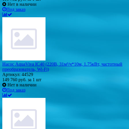
Нет в наличии
Под заказ
Насос AquaViva IC40 (220В, 31м³/ч*10м, 1.75кВт, частотный
преобразователь, Wi-Fi)
Артикул: 44529
149 760
руб.
за 1 шт
Нет в наличии
Под заказ