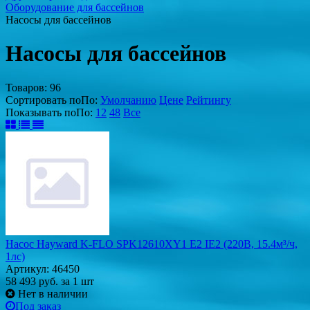
Оборудование для бассейнов
Насосы для бассейнов
Насосы для бассейнов
Товаров:
96
Сортировать по
По
:
Умолчанию
Цене
Рейтингу
Показывать по
По
:
12
48
Все
Насос Hayward K-FLO SPK12610XY1 E2 IE2 (220В, 15.4м³/ч,
1лс)
Артикул: 46450
58 493
руб.
за 1 шт
Нет в наличии
Под заказ