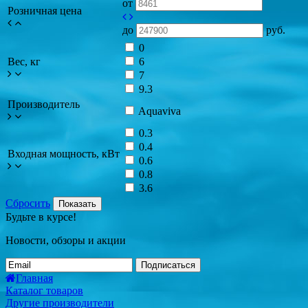
от
Розничная цена
до
руб.
0
Вес, кг
6
7
9.3
Производитель
Aquaviva
0.3
0.4
Входная мощность, кВт
0.6
0.8
3.6
Сбросить
Показать
Будьте в курсе!
Новости, обзоры и акции
Подписаться
Главная
Каталог товаров
Другие производители