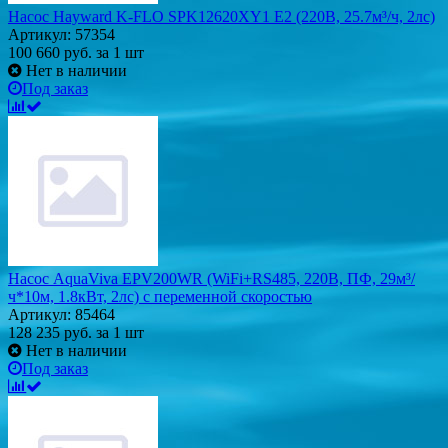
Насос Hayward K-FLO SPK12620XY1 E2 (220В, 25.7м³/ч, 2лс)
Артикул: 57354
100 660
руб.
за 1 шт
Нет в наличии
Под заказ
Насос AquaViva EPV200WR (WiFi+RS485, 220В, ПФ, 29м³/
ч*10м, 1.8кВт, 2лс) с переменной скоростью
Артикул: 85464
128 235
руб.
за 1 шт
Нет в наличии
Под заказ