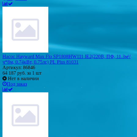
Насос Hayward Max Flo SP1808HW111 IE2(220В, ПФ, 11.3м³/
ч*8м, 0.74кВт, 0.75лс) PL Plus 81031
Артикул: 86846
64 187
руб.
за 1 шт
Нет в наличии
Под заказ