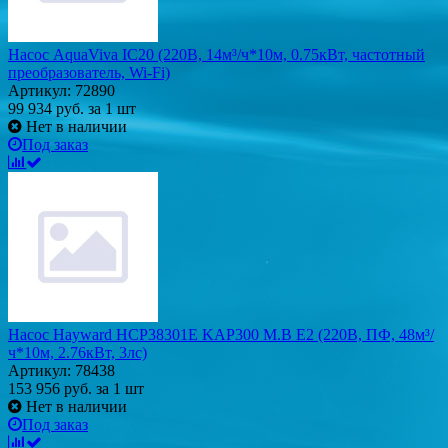
Насос AquaViva IC20 (220В, 14м³/ч*10м, 0.75кВт, частотный
преобразователь, Wi-Fi)
Артикул: 72890
99 934
руб.
за 1 шт
Нет в наличии
Под заказ
Насос Hayward HCP38301E KAP300 M.B E2 (220В, ПФ, 48м³/
ч*10м, 2.76кВт, 3лс)
Артикул: 78438
153 956
руб.
за 1 шт
Нет в наличии
Под заказ