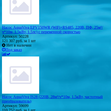
Насос AquaViva EPV150WR (WiFi+RS485, 220В, ПФ, 25м³/
ч*10м, 1.5кВт, 1.5лс) с переменной скоростью
Артикул: 50228
121 307
руб.
за 1 шт
Нет в наличии
Под заказ
Насос AquaViva IS28 (220В, 28м³/ч*10м, 1.5кВт, частотный
преобразователь)
Артикул: 59699
110 752
руб.
за 1 шт