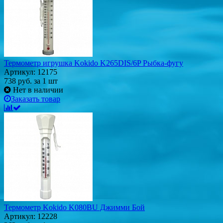
Термометр игрушка Kokido K265DIS/6P Рыбка-фугу
Артикул: 12175
738
руб.
за 1 шт
Нет в наличии
Заказать товар
Термометр Kokido K080BU Джимми Бой
Артикул: 12228