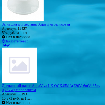
Заглушка для лестниц Aquaviva резиновая
Артикул: 12427
594
руб.
за 1 шт
Нет в наличии
Заказать товар
Дренажный насос AquaViva LX QCK45MA(220V, 6m3/h*5m,
0,25kW) с поплавком
Артикул: 35193
15 873
руб.
за 1 шт
Нет в наличии