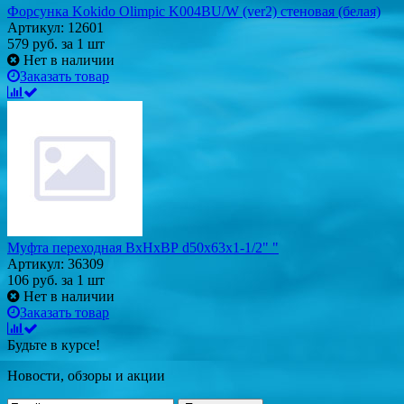
Форсунка Kokido Olimpic K004BU/W (ver2) стеновая (белая)
Артикул: 12601
579
руб.
за 1 шт
Нет в наличии
Заказать товар
Муфта переходная ВхНхВР d50x63x1-1/2" "
Артикул: 36309
106
руб.
за 1 шт
Нет в наличии
Заказать товар
Будьте в курсе!
Новости, обзоры и акции