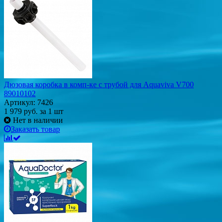
Дюзовая коробка в комп-ке с трубой для Aquaviva V700
89010102
Артикул: 7426
1 979
руб.
за 1 шт
Нет в наличии
Заказать товар