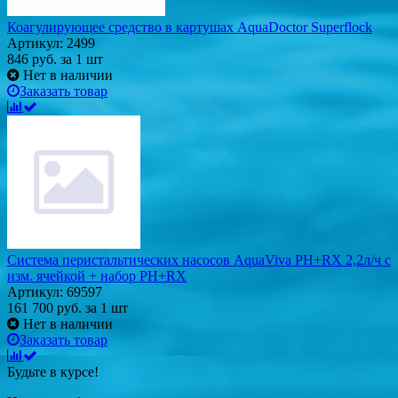
Коагулирующее средство в картушах AquaDoctor Superflock
Артикул: 2499
846
руб.
за 1 шт
Нет в наличии
Заказать товар
Система перистальтических насосов AquaViva PH+RX 2,2л/ч с
изм. ячейкой + набор PH+RX
Артикул: 69597
161 700
руб.
за 1 шт
Нет в наличии
Заказать товар
Будьте в курсе!