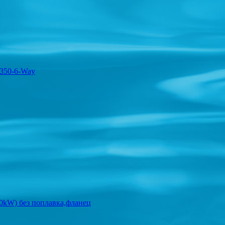
P350-6-Way
0kW) без поплавка,фланец