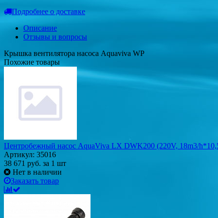
Подробнее о доставке
Описание
Отзывы и вопросы
Крышка вентилятора насоса Aquaviva WP
Похожие товары
Центробежный насос AquaViva LX DWK200 (220V, 18m3/h*10,5
Артикул: 35016
38 671
руб.
за 1 шт
Нет в наличии
Заказать товар