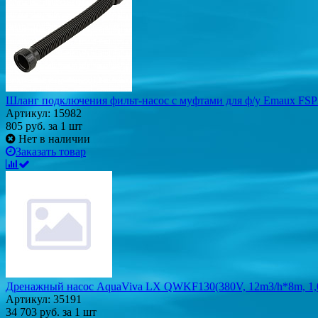
Шланг подключения фильт-насос с муфтами для ф/у Emaux FS
Артикул: 15982
805
руб.
за 1 шт
Нет в наличии
Заказать товар
Дренажный насос AquaViva LX QWKF130(380V, 12m3/h*8m, 1,
Артикул: 35191
34 703
руб.
за 1 шт