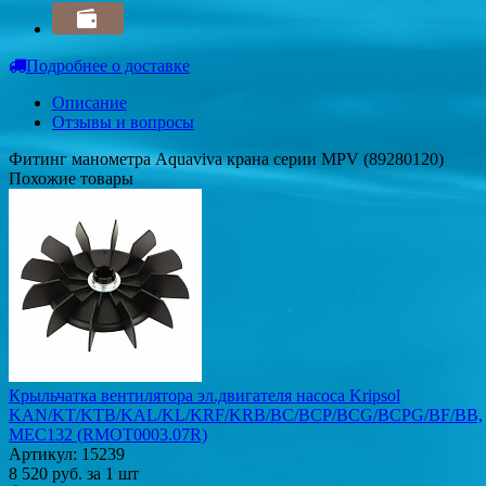
Подробнее о доставке
Описание
Отзывы и вопросы
Фитинг манометра Aquaviva крана серии MPV (89280120)
Похожие товары
Крыльчатка вентилятора эл.двигателя насоса Kripsol
KAN/KT/KTB/KAL/KL/KRF/KRB/BC/BCP/BCG/BCPG/BF/BB,
MEC132 (RMOT0003.07R)
Артикул: 15239
8 520
руб.
за 1 шт