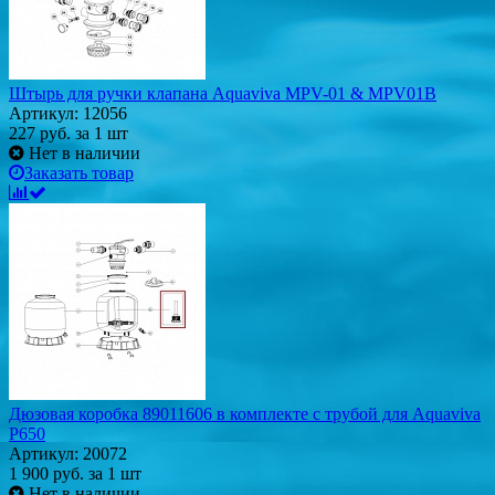
Штырь для ручки клапана Aquaviva MPV-01 & MPV01B
Артикул: 12056
227
руб.
за 1 шт
Нет в наличии
Заказать товар
Дюзовая коробка 89011606 в комплекте с трубой для Aquaviva
P650
Артикул: 20072
1 900
руб.
за 1 шт
Нет в наличии