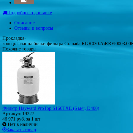
Подробнее о доставке
Описание
Отзывы и вопросы
Прокладка-
кольцо фланца бочки фильтра Granada RGR030.A\RRFI0003.00
Похожие товары
Фильтр Hayward ProTop S166TXE (6 м/ч, D400)
Артикул: 19227
46 971
руб.
за 1 шт
Нет в наличии
Заказать товар